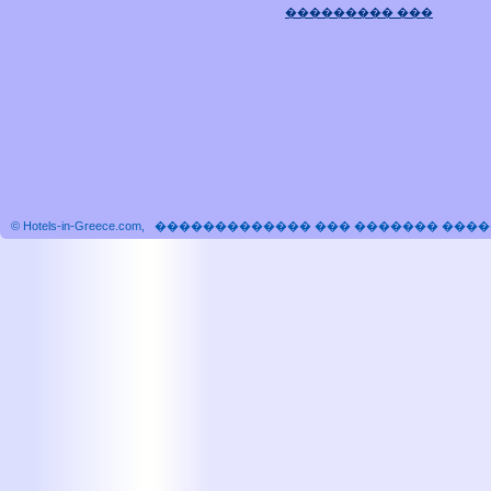
��������� ���
© Hotels-in-Greece.com, ������������� ��� �������