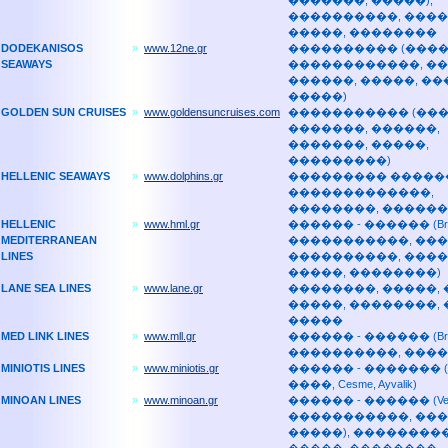
�������, �����),
����������, ����
�����, ��������
DODEKANISOS
»
www.12ne.gr
���������� (����
SEAWAYS
������������, ��
������, �����, ��
�����)
GOLDEN SUN CRUISES
»
www.goldensuncruises.com
����������� (���
�������, ������,
�������, �����,
���������)
HELLENIC SEAWAYS
»
www.dolphins.gr
��������� �����
�������������,
��������, �����
HELLENIC
»
www.hml.gr
������ - ������ (Brint
MEDITERRANEAN
�����������, ���
LINES
����������, ����
�����, ��������)
LANE SEA LINES
»
www.lane.gr
��������, �����, 
�����, ��������, 
�����
MED LINK LINES
»
www.mll.gr
������ - ������ (Brint
����������, ����
MINIOTIS LINES
»
www.miniotis.gr
������ - ������� 
����, Cesme, Ayvalik)
MINOAN LINES
»
www.minoan.gr
������ - ������ (Veneti
�����������, ���
�����), ��������