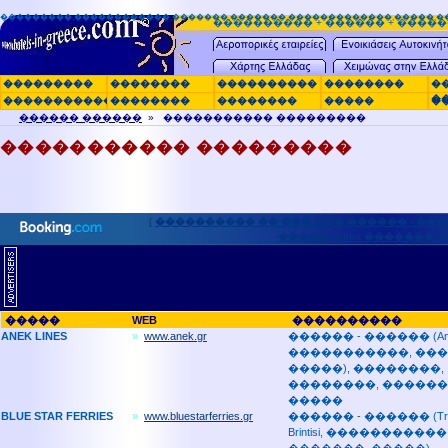
���������,������������,�������,�������,�������������,�����,�
���������� + ������ + �����
���������
��������
����������
��������
�
�
�������������
��������
��������
�����
�
������ ������
» ����������� ���������
����������� ���������
[
���������� �� ��� ��� ������ - ��
����� online ������� 
�����
WEB
����������
ANEK LINES
»
www.anek.gr
������ - ������ (Ancon
�����������, ���
�����), ��������,
��������, ������
�����
BLUE STAR FERRIES
»
www.bluestarferries.gr
������ - ������ (Triest
Brintisi, �����������