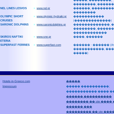
�����, ��������,
��������, �����
NEL LINES LESVOS
»
www.nel.gr
������, ��������
��������
OLYMPIC SHORT
»
www.olympic-hydraiki.gr
�����������
CRUISES
(�������������)
SARONIC DOLPHINS
»
www.saronicdolphins.gr
�������������, �
��������, ������
������������
SKIROS NAFTIKI
»
www.sne.gr
����, ������
ETERIA
SUPERFAST FERRIES
»
www.superfast.com
������ - ������ (Ancon
�����������, ���
�����)
Hotels-in-Greece.com
�����
Impressum
����� ����������;
����������� ���� �
������ ����������
�������� �� site ����
������ ���
��������� �� site ���