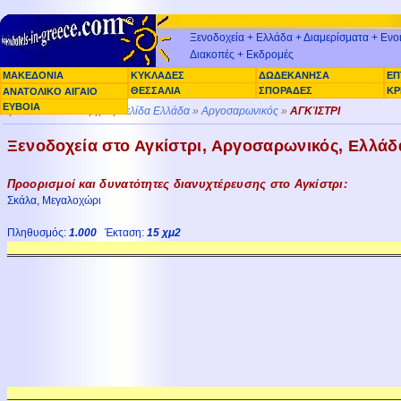
Ξενοδοχεία + Ελλάδα + Διαμερίσματα + Ενοι
Διακοπές + Εκδρομές
ΜΑΚΕΔΟΝΙΑ
ΚΥΚΛΑΔΕΣ
ΔΩΔΕΚΑΝΗΣΑ
ΕΠ
ΑΡΓΟΣΑΡΩΝΙΚΟΣ
ΘΕΣΣΑΛΙΑ
ΣΠΟΡΑΔΕΣ
ΚΡ
ΑΝΑΤΟΛΙΚΟ ΑΙΓΑΙΟ
ΕΥΒΟΙΑ
Βρίσκεστε εδώ »
Αρχική σελίδα Ελλάδα
»
Αργοσαρωνικός
»
ΑΓΚΊΣΤΡΙ
Ξενοδοχεία στο Αγκίστρι, Αργοσαρωνικός, Ελλάδ
Προορισμοί και δυνατότητες διανυχτέρευσης στο Αγκίστρι:
Σκάλα, Μεγαλοχώρι
Πληθυσμός:
1.000
Έκταση:
15 χμ2